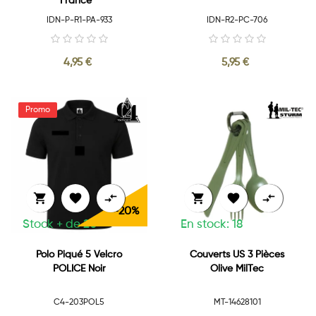
France *
IDN-P-R1-PA-933
IDN-R2-PC-706
4,95 €
5,95 €






-20%
Stock + de 20
En stock: 18
Polo Piqué 5 Velcro
Couverts US 3 Pièces
POLICE Noir
Olive MilTec
C4-203POL5
MT-14628101