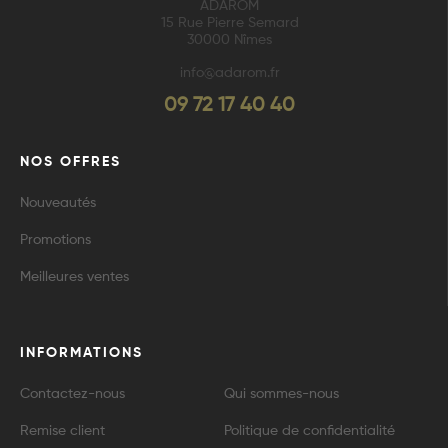
ADAROM
15 Rue Pierre Semard
30000 Nîmes
info@adarom.fr
09 72 17 40 40
NOS OFFRES
Nouveautés
Promotions
Meilleures ventes
INFORMATIONS
Contactez-nous
Qui sommes-nous
Remise client
Politique de confidentialité