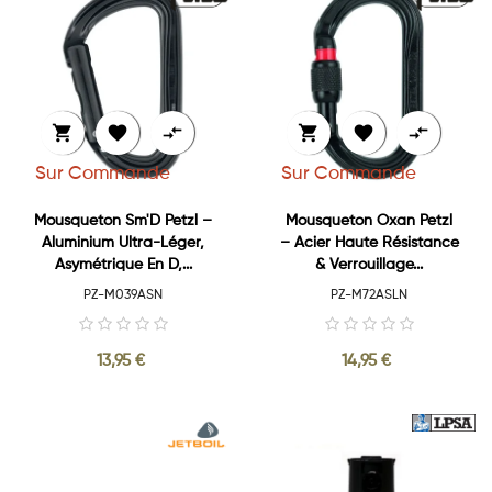






Sur Commande
Sur Commande
Mousqueton Sm'D Petzl –
Mousqueton Oxan Petzl
Aluminium Ultra-Léger,
– Acier Haute Résistance
Asymétrique En D,...
& Verrouillage...
PZ-M039ASN
PZ-M72ASLN
13,95 €
14,95 €