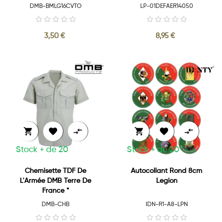
DMB-BMLG16CVTO
LP-01DEFAER14050
3,50 €
8,95 €






Stock + de 20
Stock + de 20
Chemisette TDF De
Autocollant Rond 8cm
L'Armée DMB Terre De
Legion
France *
DMB-CHB
IDN-R1-A8-LPN