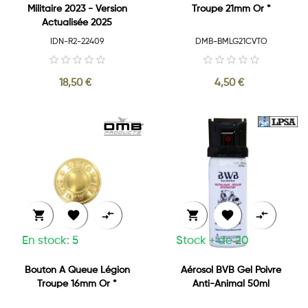
Militaire 2023 - Version
Troupe 21mm Or *
Actualisée 2025
IDN-R2-22409
DMB-BMLG21CVTO
18,50 €
4,50 €






En stock: 5
Stock + de 20
Bouton A Queue Légion
Aérosol BVB Gel Poivre
Troupe 16mm Or *
Anti-Animal 50ml