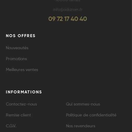
info@adarom.fr
09 72 17 40 40
NOS OFFRES
Nouveautés
Promotions
Meilleures ventes
INFORMATIONS
Contactez-nous
Qui sommes-nous
Remise client
Politique de confidentialité
C.G.V.
Nos revendeurs