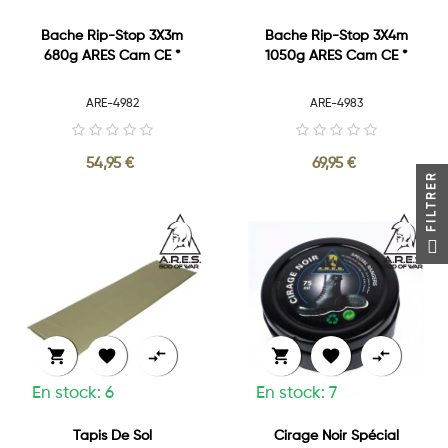
Bache Rip-Stop 3X3m
Bache Rip-Stop 3X4m
680g ARES Cam CE *
1050g ARES Cam CE *
ARE-4982
ARE-4983
54,95 €
69,95 €
FILTRER






En stock: 6
En stock: 7
Tapis De Sol
Cirage Noir Spécial