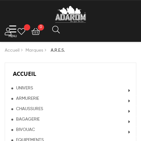
Basculer
☰
0
la
navigation
Accueil
Marques
A.R.E.S.
ACCUEIL
UNIVERS
ARMURERIE
CHAUSSURES
BAGAGERIE
BIVOUAC
EQUIPEMENTS