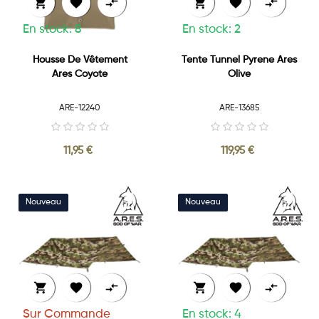






En stock: 8
En stock: 2
Housse De Vêtement
Tente Tunnel Pyrene Ares
Ares Coyote
Olive
ARE-12240
ARE-13685
11,95 €
119,95 €






Sur Commande
En stock: 4