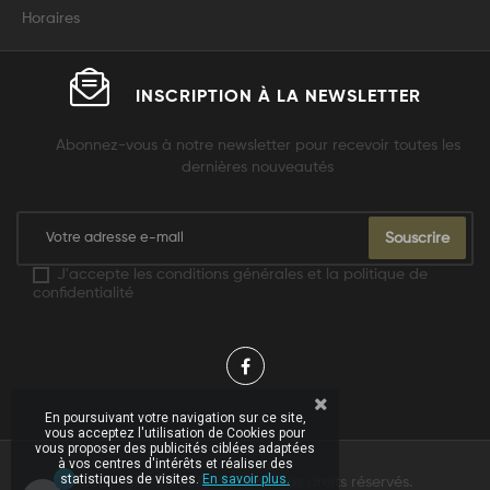
Horaires
INSCRIPTION À LA
NEWSLETTER
Abonnez-vous à notre newsletter pour recevoir toutes les
dernières nouveautés
Souscrire
J'accepte les conditions générales et la politique de
confidentialité
En poursuivant votre navigation sur ce site,
vous acceptez l'utilisation de Cookies pour
vous proposer des publicités ciblées adaptées
à vos centres d'intérêts et réaliser des
statistiques de visites.
En savoir plus.
Copyright © 2023 Adarom
.
Tous droits réservés.