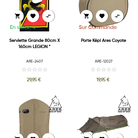






En stock: 4
Sur Commande
Serviette Grande 80cm X
Porte Képi Ares Coyote
160cm LEGION *
ARE-2407
ARE-12027
29,95 €
19,95 €