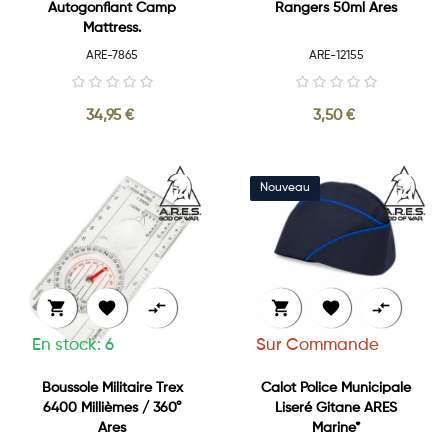
Autogonflant Camp
Rangers 50ml Ares
Mattress.
ARE-7865
ARE-12155
34,95 €
3,50 €






En stock: 6
Sur Commande
Boussole Militaire Trex
Calot Police Municipale
6400 Millièmes / 360°
Liseré Gitane ARES
Ares
Marine*