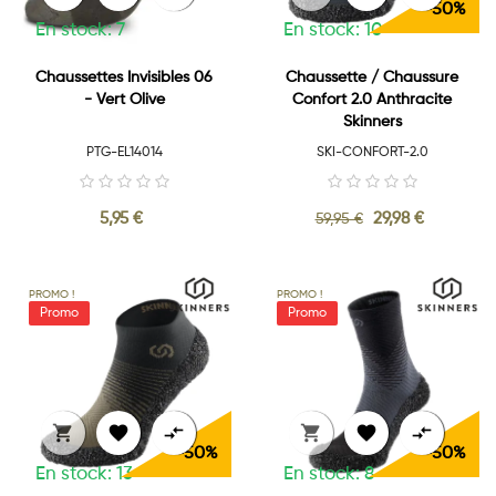
-50%
En stock: 7
En stock: 10
Chaussettes Invisibles 06
Chaussette / Chaussure
- Vert Olive
Confort 2.0 Anthracite
Skinners
PTG-EL14014
SKI-CONFORT-2.0
5,95 €
29,98 €
59,95 €
PROMO !
PROMO !






-50%
-50%
En stock: 13
En stock: 8