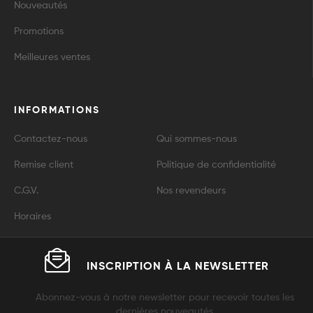
Nouveautés
Promotions
Meilleures ventes
INFORMATIONS
Contactez-nous
Qui sommes-nous
Remise client
Politique de confidentialité
C.G.V.
Nos revendeurs
Horaires
INSCRIPTION À LA
NEWSLETTER
Abonnez-vous à notre newsletter pour recevoir toutes les
dernières nouveautés