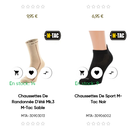
9,95 €
6,95 €






En stock: 14
En stock: 9
Chaussettes De
Chaussettes De Sport M-
Randonnée D'été Mk.3
Tac Noir
M-Tac Sable
MTA-30903013
MTA-30906002