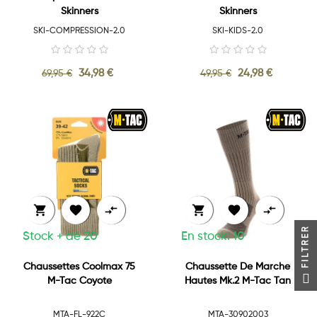
Skinners
Skinners
SKI-COMPRESSION-2.0
SKI-KIDS-2.0
34,98 €
24,98 €
69,95 €
49,95 €






FILTRER
Stock + de 20
En stock: 10
Chaussettes Coolmax 75
Chaussette De Marche
M-Tac Coyote
Hautes Mk.2 M-Tac Tan
MTA-FL-922C
MTA-30902003