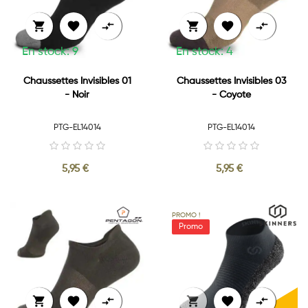






En stock: 9
En stock: 4
Chaussettes Invisibles 01
Chaussettes Invisibles 03
- Noir
- Coyote
PTG-EL14014
PTG-EL14014
5,95 €
5,95 €
PROMO !





