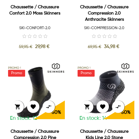
Chaussette / Chaussure
Chaussette / Chaussure
Confort 2.0 Moss Skinners
Compression 2.0
Anthracite Skinners
SKI-CONFORT-2.0
SKI-COMPRESSION-2.0
29,98 €
34,98 €
59,95 €
69,95 €
PROMO !
PROMO !






-50%
-50%
En stock: 12
En stock: 14
Chaussette / Chaussure
Chaussette / Chaussure
Compression 2.0 Pine
Kids Line 2.0 Stone