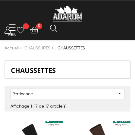
Basculer
☰
0
la
navigation
Accueil
CHAUSSURES
CHAUSSETTES
CHAUSSETTES

Pertinence
Affichage 1-17 de 17 article(s)