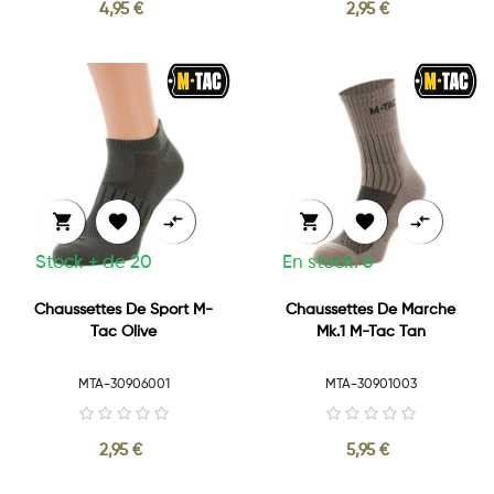
4,95 €
2,95 €






Stock + de 20
En stock: 6
Chaussettes De Sport M-
Chaussettes De Marche
Tac Olive
Mk.1 M-Tac Tan
MTA-30906001
MTA-30901003
2,95 €
5,95 €