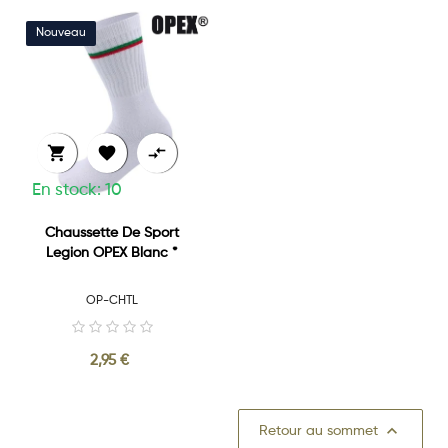



En stock: 10
Chaussette De Sport
Legion OPEX Blanc *
OP-CHTL
2,95 €

Retour au sommet