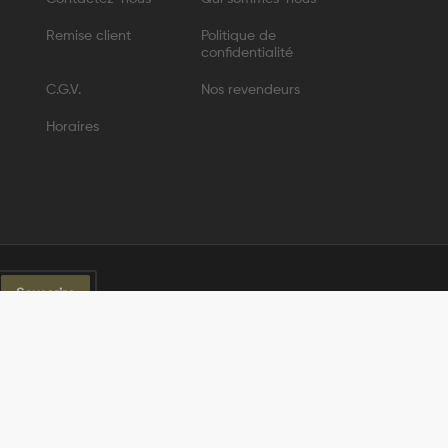
Remise client
Politique de
confidentialité
C.G.V.
Nos revendeurs
Horaires
Souscrire
tique de