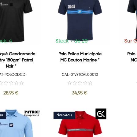
ock: 4
Stock + de 20
Sur 
Piqué Gendarmerie
Polo Police Municipale
Polo
ry 180gm² Patrol
MC Bouton Marine *
MC
Noir *
AT-POLOGDCD
CAL-01VETCAL00010
28,95 €
34,95 €