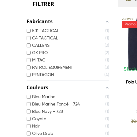
FILTRER
PROMO !
Fabricants
5.11 TACTICAL
1
C4 TACTICAL
1
CALLENS
2
GK PRO
2
M-TAC
1
PATROL EQUIPEMENT
3
Stock
PENTAGON
4
Polo 
Couleurs
Bleu Marine
1
Bleu Marine Foncé - 724
1
Bleu Navy - 728
1
Coyote
1
39
Noir
1
Olive Drab
1