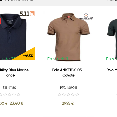
-40%
 + de 20
En stock: 1
En st
Utility Bleu Marine
Polo ANIKETOS 03 -
Polo M
Foncé
Coyote
511-41180
PTG-K09011
23,40 €
29,95 €
,00 €