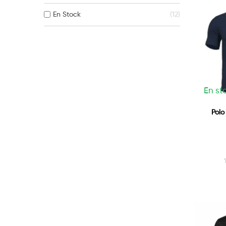
En Stock
12
En sto
Polo