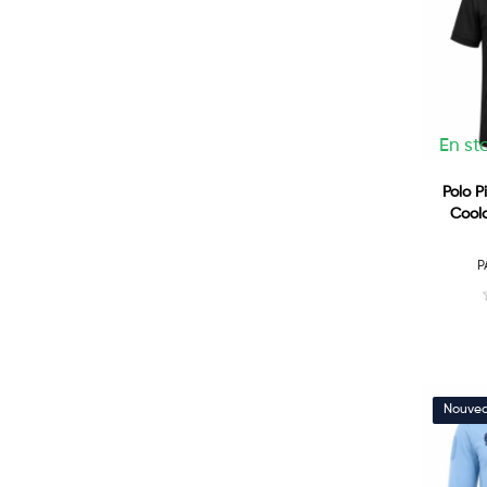
En st
Polo 
Coold
P