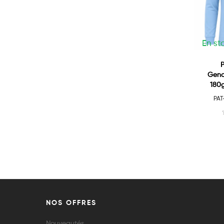
En st
P
Gend
180g
PA
NOS OFFRES
Nouveautés