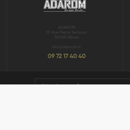
ADAROM
15 Rue Pierre Semard
30000 Nîmes
info@adarom.fr
09 72 17 40 40
newsletter
s dernières
J'accepte les conditions générales et la poli
confidentialité
Copyright © 2023 Adarom
.
Tous droits réservés.