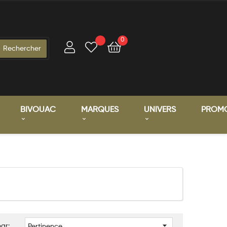
0
BIVOUAC
MARQUES
UNIVERS
PROM

par:
Pertinence