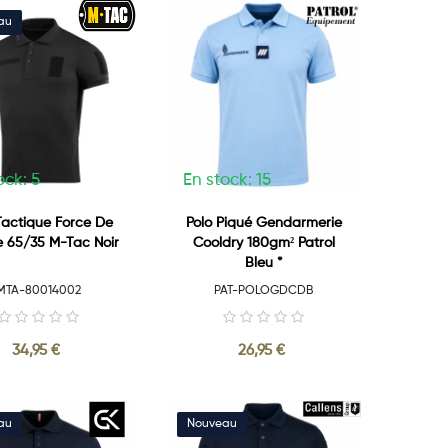
ock: 5
En stock: 15
Tactique Force De
Polo Piqué Gendarmerie
e 65/35 M-Tac Noir
Cooldry 180gm² Patrol
Bleu *
MTA-80014002
PAT-POLOGDCDB
34,95 €
26,95 €