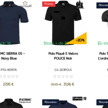
-20%
ck: 16
Stock + de 20
En st
 MC SIERRA 05 -
Polo Piqué 5 Velcro
Polo 
Navy Blue
POLICE Noir
L'ordr
PTG-K09015
C4-203POL5
27,95 €
31,96 €
39,95 €