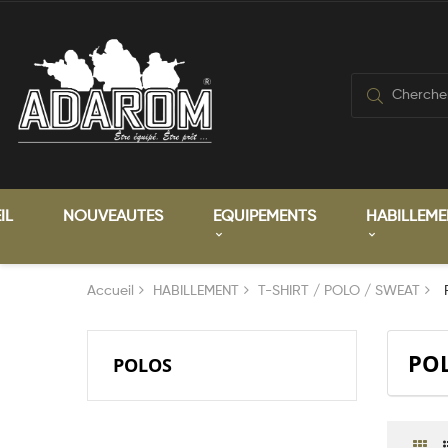
IL
NOUVEAUTES
EQUIPEMENTS
HABILLEME
Accueil
HABILLEMENT
T-SHIRT / POLO / SWEAT
PO
POLOS