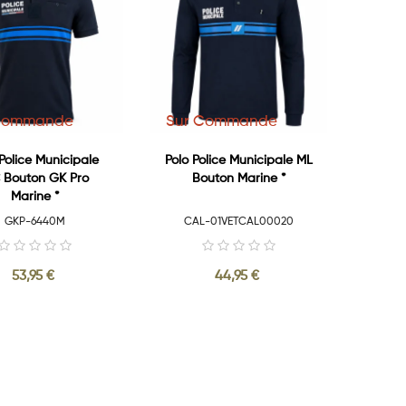
Commande
Sur Commande
 Police Municipale
Polo Police Municipale ML
 Bouton GK Pro
Bouton Marine *
Marine *
GKP-6440M
CAL-01VETCAL00020
53,95 €
44,95 €