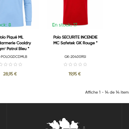
ock: 8
En stock: 17
olo Piqué ML
Polo SECURITE INCENDIE
armerie Cooldry
MC Safetek GK Rouge *
m² Patrol Bleu *
T-POLOGDCDMLB
GK-20400RSI
28,95 €
19,95 €
Affiche 1 - 14 de 14 item