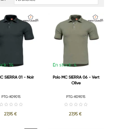
ock: 14
En stock: 4
C SIERRA 01 - Noir
Polo MC SIERRA 06 - Vert
Olive
PTG-K09015
PTG-K09015
27,95 €
27,95 €