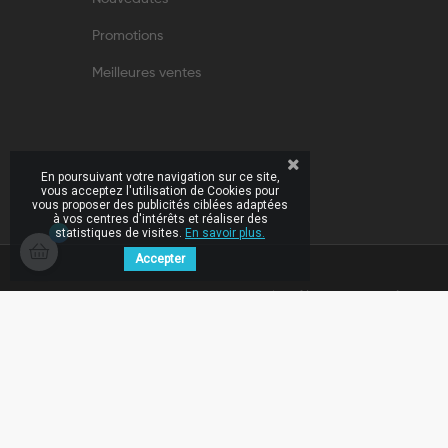
Promotions
Meilleures ventes
En poursuivant votre navigation sur ce site,
vous acceptez l'utilisation de Cookies pour
vous proposer des publicités ciblées adaptées
à vos centres d'intérêts et réaliser des
statistiques de visites.
En savoir plus.
Accepter
Abonnez-vous à notre 
INSCRIPTION
À LA
pour recevoir toutes le
NEWSLETTER
nouveautés