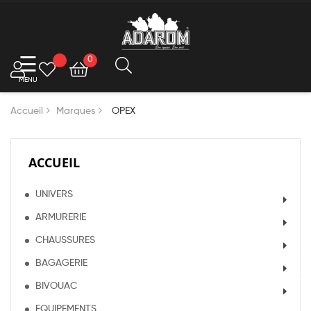
Basculer
☰
0
la
navigation
Accueil
Marques
OPEX
ACCUEIL
UNIVERS
ARMURERIE
CHAUSSURES
BAGAGERIE
BIVOUAC
EQUIPEMENTS