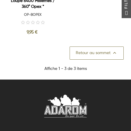
Loupe 6400 Millièmes /
360° Opex *
OP-BOPEX
9,95 €

Retour au sommet
Affiche 1 - 3 de 3 items