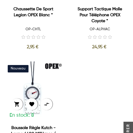
Chaussette De Sport
Support Tactique Molle
Legion OPEX Blanc *
Pour Téléphone OPEX
Coyote *
OP-CHTL
OP-ALPHAC
2,95 €
24,95 €



En stock: 8
FILTRER
Boussole Règle Kutch -