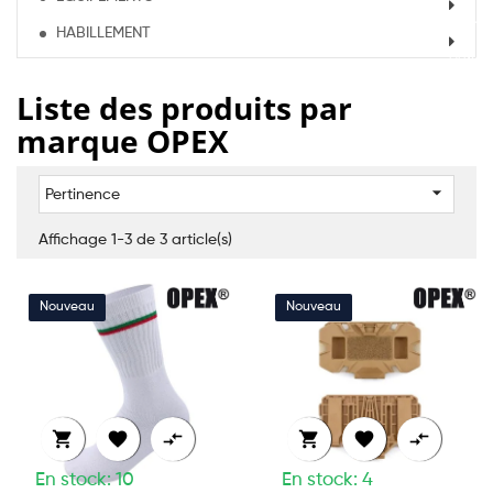
HABILLEMENT
Liste des produits par
marque OPEX

Pertinence
Affichage 1-3 de 3 article(s)






En stock: 10
En stock: 4