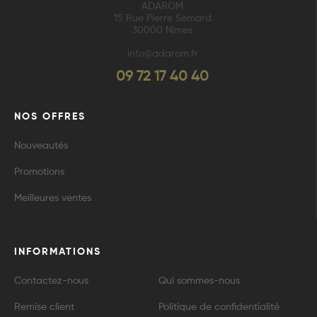
ADAROM
15 Rue Pierre Semard
30000 Nîmes
info@adarom.fr
09 72 17 40 40
NOS OFFRES
Nouveautés
Promotions
Meilleures ventes
INFORMATIONS
Contactez-nous
Qui sommes-nous
Remise client
Politique de confidentialité