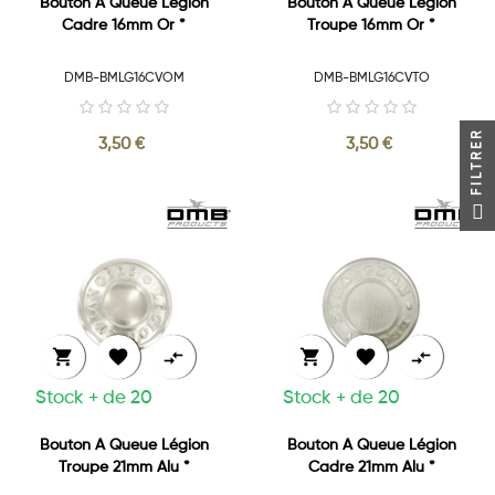
Bouton A Queue Légion
Bouton A Queue Légion
Cadre 16mm Or *
Troupe 16mm Or *
DMB-BMLG16CVOM
DMB-BMLG16CVTO
FILTRER
3,50 €
3,50 €






Stock + de 20
Stock + de 20
Bouton A Queue Légion
Bouton A Queue Légion
Troupe 21mm Alu *
Cadre 21mm Alu *