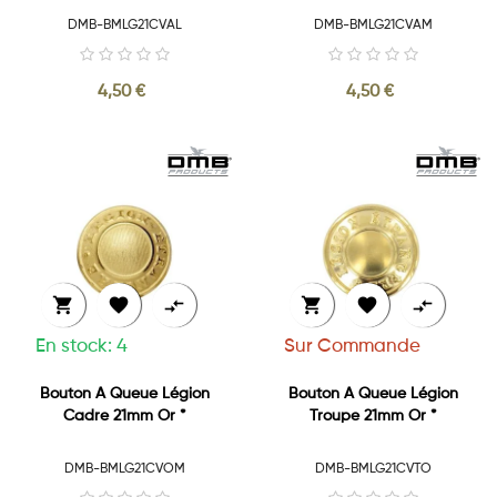
DMB-BMLG21CVAL
DMB-BMLG21CVAM
4,50 €
4,50 €






En stock: 4
Sur Commande
Bouton A Queue Légion
Bouton A Queue Légion
Cadre 21mm Or *
Troupe 21mm Or *
DMB-BMLG21CVOM
DMB-BMLG21CVTO