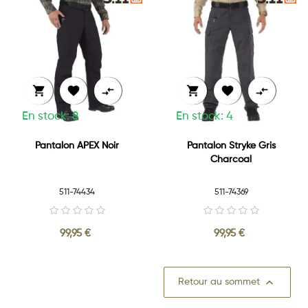






En stock: 8
En stock: 4
Pantalon APEX Noir
Pantalon Stryke Gris
Charcoal
511-74434
511-74369
99,95 €
99,95 €

Retour au sommet