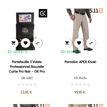






En stock: 5
En stock: 8
Portefeuille 3 Volets
Pantalon APEX Khaki
Professionnel Nouvelle
Carte Pro Noir - GK Pro
GK-4283
511-74434
53,95 €
99,95 €