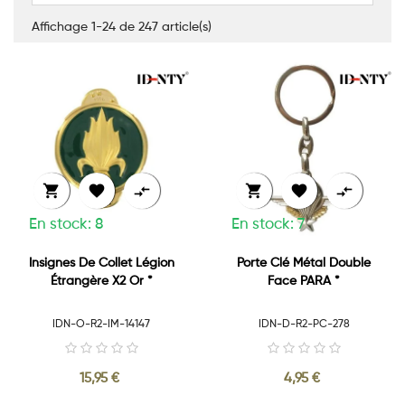
Affichage 1-24 de 247 article(s)






En stock: 8
En stock: 7
Insignes De Collet Légion
Porte Clé Métal Double
Étrangère X2 Or *
Face PARA *
IDN-O-R2-IM-14147
IDN-D-R2-PC-278
15,95 €
4,95 €