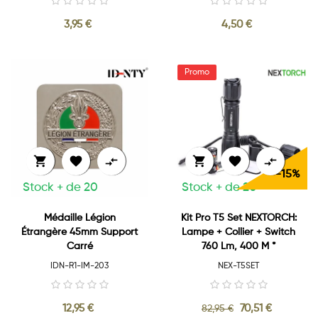
3,95 €
4,50 €






-15%
Stock + de 20
Stock + de 20
Médaille Légion
Kit Pro T5 Set NEXTORCH:
Étrangère 45mm Support
Lampe + Collier + Switch
Carré
760 Lm, 400 M *
IDN-R1-IM-203
NEX-T5SET
12,95 €
70,51 €
82,95 €