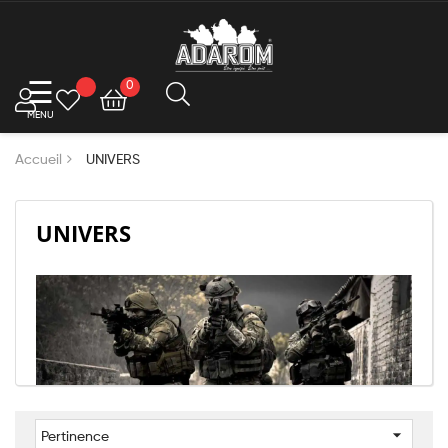
Basculer
☰
0
la
navigation
Accueil
UNIVERS
UNIVERS

Pertinence