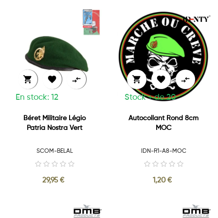






En stock: 12
Stock + de 20
Béret Militaire Légio
Autocollant Rond 8cm
Patria Nostra Vert
MOC
SCOM-BELAL
IDN-R1-A8-MOC
29,95 €
1,20 €