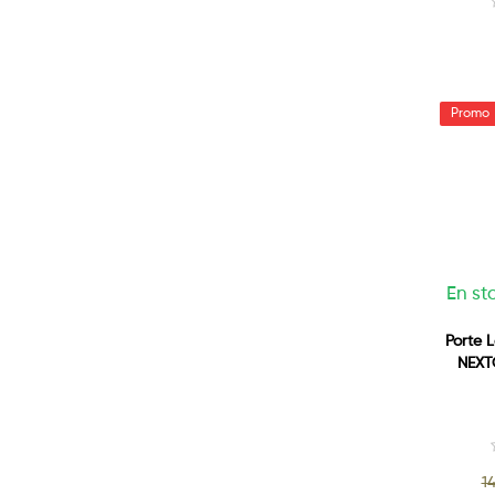
En st
Porte 
NEXT
14