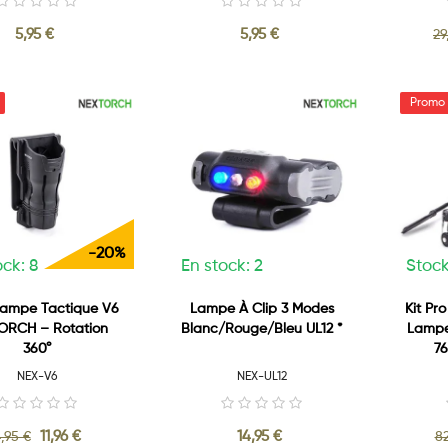
5,95 €
5,95 €
29
-20%
ock: 8
En stock: 2
Stock
Lampe Tactique V6
Lampe À Clip 3 Modes
Kit Pr
ORCH – Rotation
Blanc/Rouge/Bleu UL12 *
Lampe 
360°
76
NEX-V6
NEX-UL12
11,96 €
14,95 €
,95 €
82