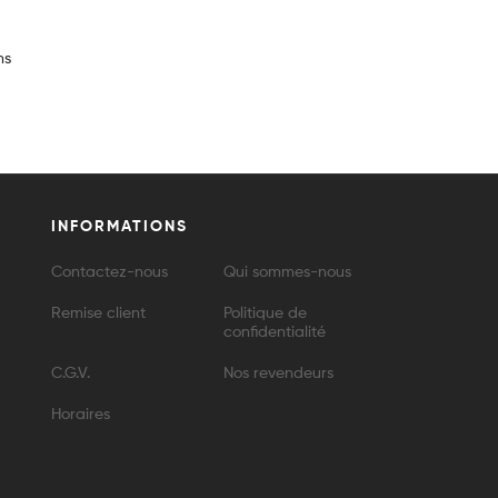
ms
INFORMATIONS
Contactez-nous
Qui sommes-nous
Remise client
Politique de
confidentialité
C.G.V.
Nos revendeurs
Horaires