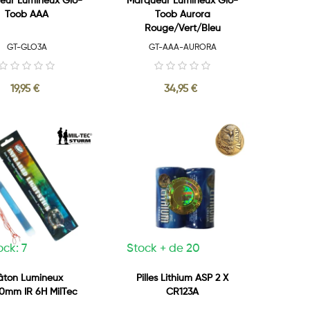
eur Lumineux Glo-
Marqueur Lumineux Glo-
Toob AAA
Toob Aurora
Rouge/Vert/Bleu
GT-GLO3A
GT-AAA-AURORA
19,95 €
34,95 €
ock: 7
Stock + de 20
âton Lumineux
Pilles Lithium ASP 2 X
0mm IR 6H MilTec
CR123A