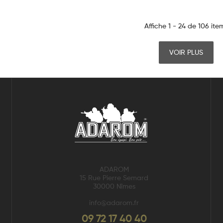
Affiche 1 - 24 de 106 ite
VOIR PLUS
ADAROM
15 Rue Pierre Semard
30000 Nîmes
info@adarom.fr
09 72 17 40 40