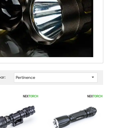

par:
Pertinence