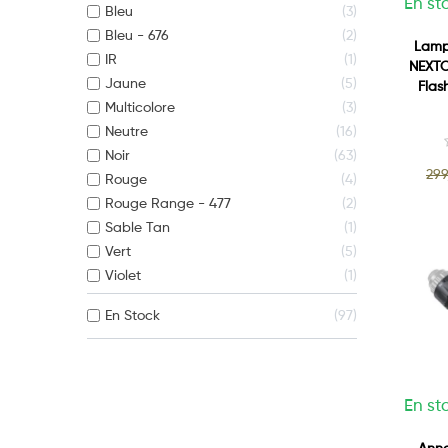
En st
Bleu
3
Bleu - 676
2
Lamp
IR
1
NEXTO
Jaune
5
Flas
Multicolore
3
Neutre
16
Noir
63
299
Rouge
4
Rouge Range - 477
2
Sable Tan
1
Vert
5
Violet
1
En Stock
97
En st