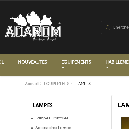
IL
NOUVEAUTES
EQUIPEMENTS
HABILLEME
Accueil
EQUIPEMENTS
LAMPES
LA
LAMPES
Lampes Frontales
Accessoires Lampe