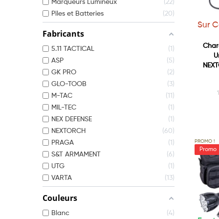
Marqueurs Lumineux
22
Piles et Batteries
20
Sur 
Fabricants
Char
5.11 TACTICAL
1
U
ASP
5
NEXT
GK PRO
2
GLO-TOOB
3
M-TAC
11
MIL-TEC
1
NEX DEFENSE
1
NEXTORCH
60
PROMO !
PRAGA
1
S&T ARMAMENT
6
UTG
1
VARTA
13
Couleurs
Blanc
4