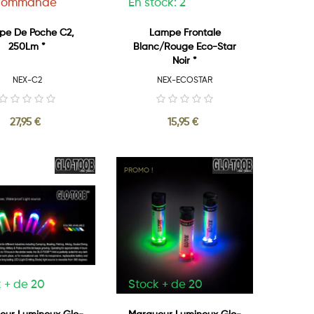
Commande
En stock: 2
pe De Poche C2,
Lampe Frontale
250Lm *
Blanc/Rouge Eco-Star
Noir *
NEX-C2
NEX-ECOSTAR
27,95 €
15,95 €
PROMO !
 + de 20
Stock + de 20