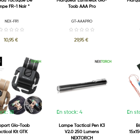
au Tactique De
Marqueur Lumineux Glo-
Marqu
pe FR-1 Noir *
Toob AAA Pro
NEX-FR1
GT-AAAPRO
10,95 €
29,95 €
ck: 18
En stock: 4
En st
pport Glo-Toob
Lampe Tactical Pen K3
B
ctical Kit GTK
V2.0 250 Lumens
15x15
NEXTORCH