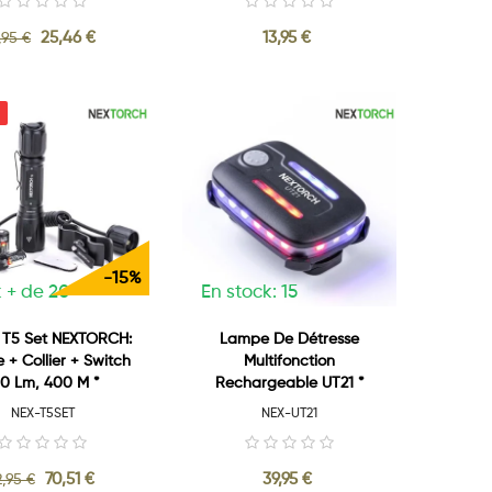
25,46 €
13,95 €
,95 €
-15%
 + de 20
En stock: 15
o T5 Set NEXTORCH:
Lampe De Détresse
+ Collier + Switch
Multifonction
0 Lm, 400 M *
Rechargeable UT21 *
NEX-T5SET
NEX-UT21
70,51 €
39,95 €
,95 €