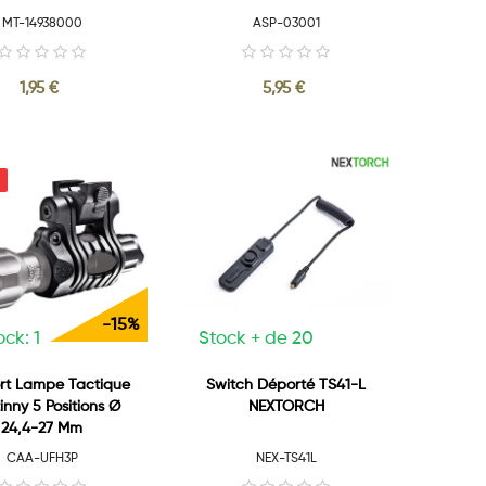
MT-14938000
ASP-03001
1,95 €
5,95 €
-15%
ock: 1
Stock + de 20
rt Lampe Tactique
Switch Déporté TS41-L
inny 5 Positions Ø
NEXTORCH
24,4-27 Mm
CAA-UFH3P
NEX-TS41L