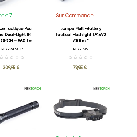
ock: 7
Sur Commande
e Tactique Pour
Lampe Multi-Battery
e Dual-Light IR
Tactical Flashlight TA15V2
TORCH – 860 Lm
700Lm *
NEX-WL50IR
NEX-TA15
209,95 €
79,95 €