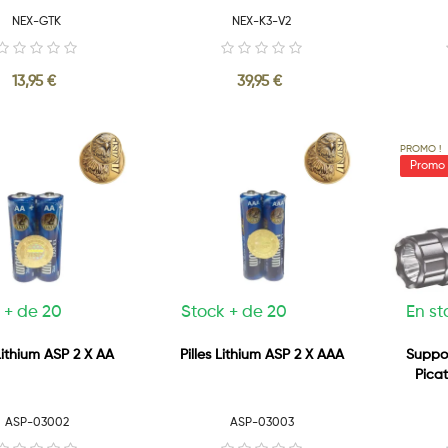
NEX-GTK
NEX-K3-V2
13,95 €
39,95 €
PROMO !
 + de 20
Stock + de 20
En st
 Lithium ASP 2 X AA
Pilles Lithium ASP 2 X AAA
Suppo
Picat
ASP-03002
ASP-03003