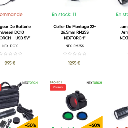
Commande
En stock: 11
En st
geur De Batterie
Collier De Montage 22-
Lamp
niversel DC10
26.5mm RM25S
Arm
ORCH – USB 5V*
NEXTORCH*
NEX
NEX-DC10
NEX-RM25S
9,95 €
19,95 €
PROMO !
-50%
-60%