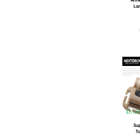
Anne
Lam
En sto
Su
Ta