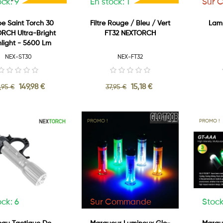
ock: 9
En stock: 1
Sur 
e Saint Torch 30
Filtre Rouge / Bleu / Vert
Lam
RCH Ultra-Bright
FT32 NEXTORCH
hlight - 5600 Lm
NEX-ST30
NEX-FT32
149,98 €
15,18 €
,95 €
37,95 €
PROMO !
PROMO !
ock: 6
Sur Commande
Stock