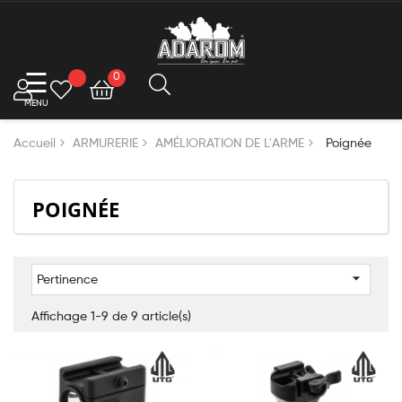
Basculer
☰
0
la
navigation
Accueil
ARMURERIE
AMÉLIORATION DE L'ARME
Poignée
POIGNÉE

Pertinence
Affichage 1-9 de 9 article(s)