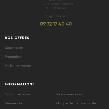
15 Rue Pierre Semard
30000 Nîmes
info@adarom.fr
09 72 17 40 40
NOS OFFRES
Nouveautés
Promotions
Meilleures ventes
INFORMATIONS
Contactez-nous
Qui sommes-nous
Remise client
Politique de confidentialité