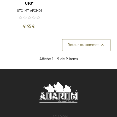
UTG*
UTG-MT-AFGM01
41,95 €

Retour au sommet
Affiche 1 - 9 de 9 items
ADAROM