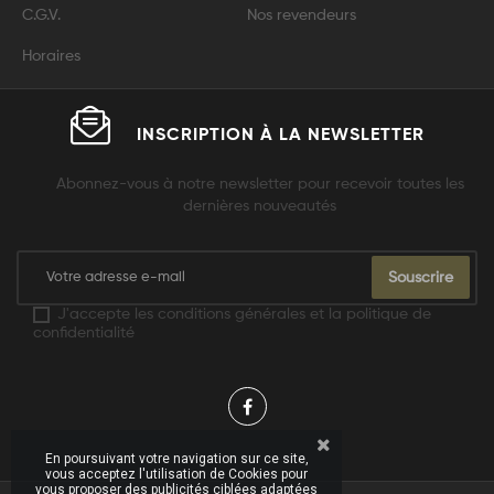
C.G.V.
Nos revendeurs
Horaires
INSCRIPTION À LA
NEWSLETTER
Abonnez-vous à notre newsletter pour recevoir toutes les
dernières nouveautés
Souscrire
J'accepte les conditions générales et la politique de
confidentialité
En poursuivant votre navigation sur ce site,
vous acceptez l'utilisation de Cookies pour
vous proposer des publicités ciblées adaptées