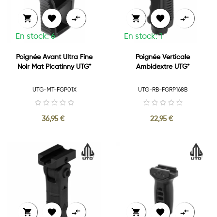






En stock: 6
En stock: 1
Poignée Avant Ultra Fine
Poignée Verticale
Noir Mat Picatinny UTG*
Ambidextre UTG*
UTG-MT-FGP01X
UTG-RB-FGRP168B
36,95 €
22,95 €





