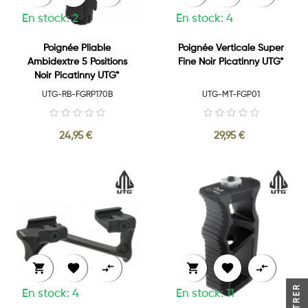
En stock: 2
En stock: 4
Poignée Pliable
Poignée Verticale Super
Ambidextre 5 Positions
Fine Noir Picatinny UTG*
Noir Picatinny UTG*
UTG-RB-FGRP170B
UTG-MT-FGP01
24,95 €
29,95 €






FILTRER
En stock: 4
En stock: 11