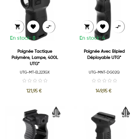






En stock: 8
En stock: 4
Poignée Tactique
Poignée Avec Bipied
Polymère, Lampe, 400L
Déployable UTG*
UTG*
UTG-MT-EL223GX
UTG-MNT-DG02Q
121,95 €
149,95 €